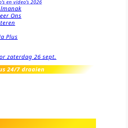
o’s en video’s 2026
Almanak
eer Ons
teren
a Plus
oor zaterdag 26 sept.
us 24/7 draaien