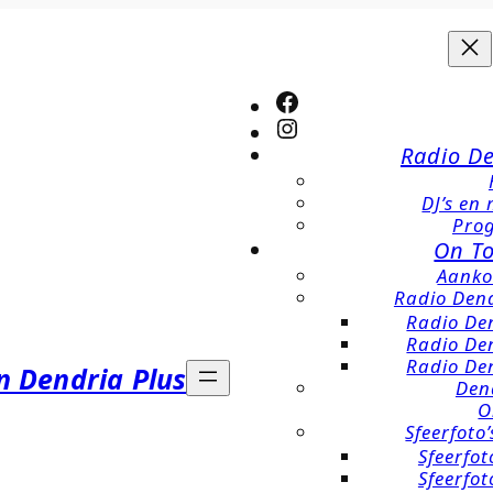
Spring
naar
de
inhoud
Facebook
Instagram
Radio D
DJ’s en
Pro
On T
Aanko
Radio Den
Radio De
Radio De
Radio De
n Dendria Plus
Den
O
Sfeerfoto’
Sfeerfot
Sfeerfot