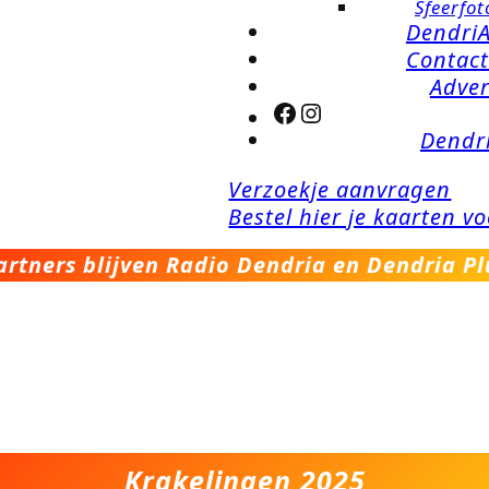
Sfeerfot
Dendri
Contact
Adver
Facebook
Instagram
Dendri
Verzoekje aanvragen
Bestel hier je kaarten v
artners blijven Radio Dendria en Dendria Pl
Krakelingen 2025